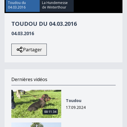
22
Toudou du
La Hundemesse
seconds
04.03.2016
de Winterthour
TOUDOU DU 04.03.2016
04.03.2016
Partager
Dernières vidéos
Toudou
Toudou
17.09.2024
00:11:34
Toudou