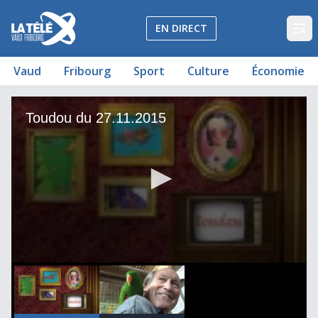
La Télé - Télévision régionale Vaud et Fribourg
EN DIRECT
Op
Vaud
Fribourg
Sport
Culture
Économie
Toudou du 27.11.2015
Adoptez Mia
Toudou du 27.11.2015
00
00:00:00
0
seconds
of
12
minutes,