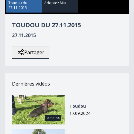
47
Toudou du
Adoptez Mia
seconds
27.11.2015
TOUDOU DU 27.11.2015
27.11.2015
Partager
Dernières vidéos
Toudou
Toudou
17.09.2024
00:11:34
Toudou