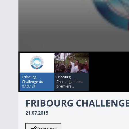
00:00:00
00:00:00
0
seconds
of
3
minutes,
48
Fribourg
Fribourg
seconds
Volume
Challenge du
Challenge et les
90%
07.07.21
premiers...
FRIBOURG CHALLENGE 
21.07.2015