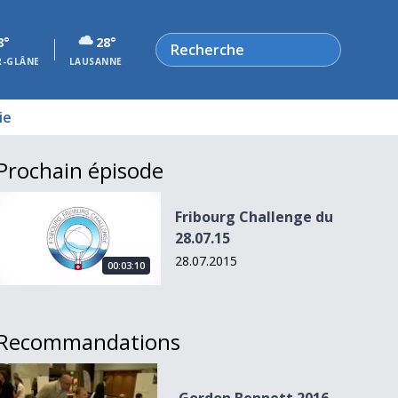
Rechercher
8°
28°
R-GLÂNE
LAUSANNE
ie
Prochain épisode
Fribourg Challenge du 28.07.15
Fribourg Challenge du
28.07.15
28.07.2015
00:03:10
Recommandations
Gordon Bennett 2016