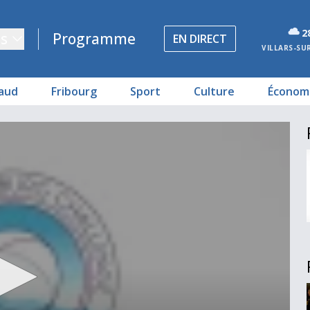
2
s
Programme
EN DIRECT
VILLARS-SU
aud
Fribourg
Sport
Culture
Économ