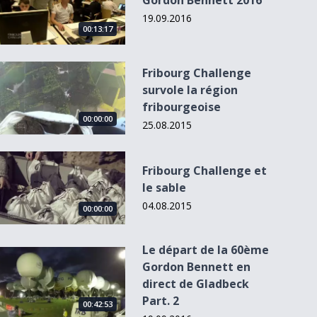
Gordon Bennett 2016
19.09.2016
00:13:17
Fribourg Challenge survole la région fribourgeoise
Fribourg Challenge
survole la région
fribourgeoise
00:00:00
25.08.2015
Fribourg Challenge et le sable
Fribourg Challenge et
le sable
04.08.2015
00:00:00
Le départ de la 60ème
Le départ de la 60ème Gordon Bennett en direct de Gladbeck 
Gordon Bennett en
direct de Gladbeck
Part. 2
00:42:53