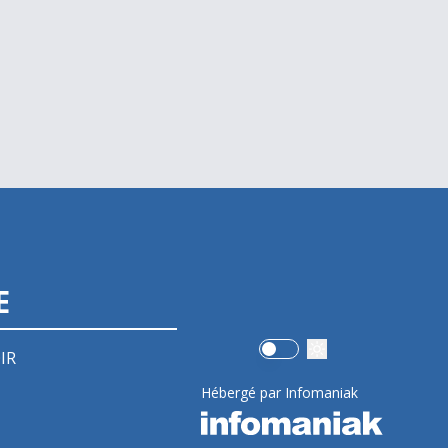
E
Use setting
IR
Hébergé par Infomaniak