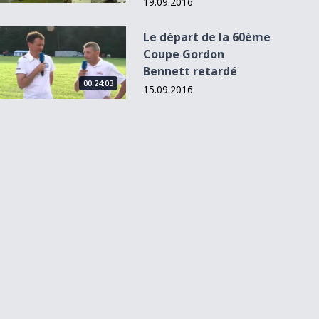
19.09.2016
Le départ de la 60ème Coupe Gordon Bennett retardé
Le départ de la 60ème
Coupe Gordon
Bennett retardé
00:24:03
15.09.2016