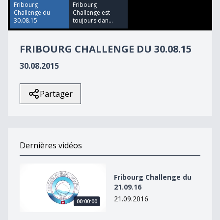
26
Fribourg
Fribourg
seconds
Challenge du
Challenge est
30.08.15
toujours dan...
FRIBOURG CHALLENGE DU 30.08.15
30.08.2015
Partager
Dernières vidéos
Fribourg Challenge du 21.09.16
Fribourg Challenge du
21.09.16
21.09.2016
00:00:00