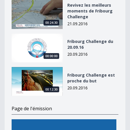
Revivez les meilleurs moments de Fribourg Challenge
Revivez les meilleurs
moments de Fribourg
Challenge
00:24:30
21.09.2016
Fribourg Challenge du 20.09.16
Fribourg Challenge du
20.09.16
20.09.2016
00:00:00
Fribourg Challenge est proche du but
Fribourg Challenge est
proche du but
20.09.2016
00:12:30
Page de l'émission